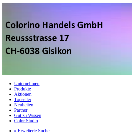
Unternehmen
Produkte
Aktionen
Topseller
Neuheiten
Partner
Gut zu Wissen
Color Studio
» Erweiterte Suche