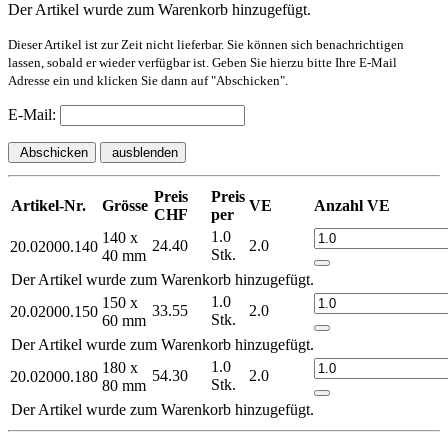
Der Artikel wurde zum Warenkorb hinzugefügt.
Dieser Artikel ist zur Zeit nicht lieferbar. Sie können sich benachrichtigen
lassen, sobald er wieder verfügbar ist. Geben Sie hierzu bitte Ihre E-Mail
Adresse ein und klicken Sie dann auf "Abschicken".
E-Mail:
Abschicken
ausblenden
Preis
Preis
Artikel-Nr.
Grösse
VE
Anzahl VE
CHF
per
1.0
140 x
24.40
2.0
20.02000.140
Stk.
40 mm
Der Artikel wurde zum Warenkorb hinzugefügt.
1.0
150 x
33.55
2.0
20.02000.150
Stk.
60 mm
Der Artikel wurde zum Warenkorb hinzugefügt.
1.0
180 x
54.30
2.0
20.02000.180
Stk.
80 mm
Der Artikel wurde zum Warenkorb hinzugefügt.