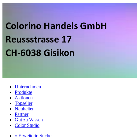
Unternehmen
Produkte
Aktionen
Topseller
Neuheiten
Partner
Gut zu Wissen
Color Studio
» Erweiterte Suche