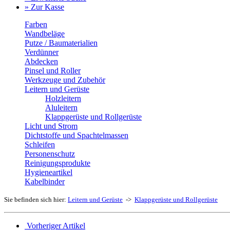
» Zur Kasse
Farben
Wandbeläge
Putze / Baumaterialien
Verdünner
Abdecken
Pinsel und Roller
Werkzeuge und Zubehör
Leitern und Gerüste
Holzleitern
Aluleitern
Klappgerüste und Rollgerüste
Licht und Strom
Dichtstoffe und Spachtelmassen
Schleifen
Personenschutz
Reinigungsprodukte
Hygieneartikel
Kabelbinder
Sie befinden sich hier:
Leitern und Gerüste
->
Klappgerüste und Rollgerüste
Vorheriger Artikel