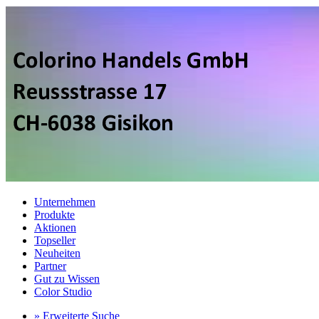
Unternehmen
Produkte
Aktionen
Topseller
Neuheiten
Partner
Gut zu Wissen
Color Studio
» Erweiterte Suche