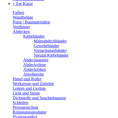
» Zur Kasse
Farben
Wandbeläge
Putze / Baumaterialien
Verdünner
Abdecken
Klebebänder
Malerabdeckbänder
Gewebebänder
Verpackungsbänder
Spezial-Klebebänder
Abdeckpapiere
Abdeckvliese
Abdeckfolien
Abrollgeräte
Pinsel und Roller
Werkzeuge und Zubehör
Leitern und Gerüste
Licht und Strom
Dichtstoffe und Spachtelmassen
Schleifen
Personenschutz
Reinigungsprodukte
Hygieneartikel