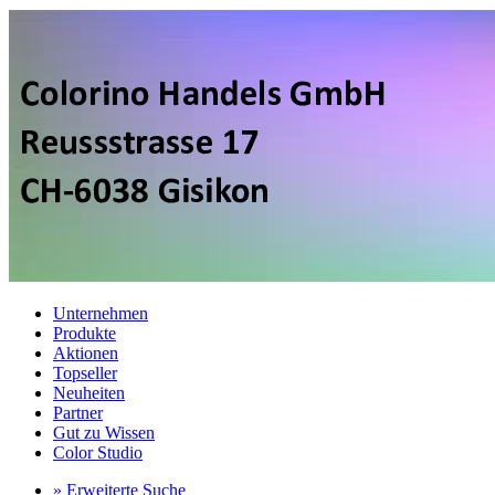
Unternehmen
Produkte
Aktionen
Topseller
Neuheiten
Partner
Gut zu Wissen
Color Studio
» Erweiterte Suche