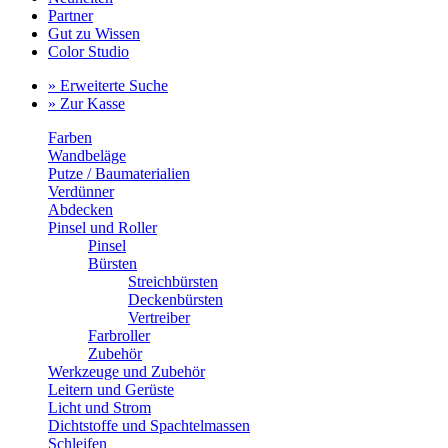
Partner
Gut zu Wissen
Color Studio
» Erweiterte Suche
» Zur Kasse
Farben
Wandbeläge
Putze / Baumaterialien
Verdünner
Abdecken
Pinsel und Roller
Pinsel
Bürsten
Streichbürsten
Deckenbürsten
Vertreiber
Farbroller
Zubehör
Werkzeuge und Zubehör
Leitern und Gerüste
Licht und Strom
Dichtstoffe und Spachtelmassen
Schleifen