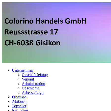
Unternehmen
Geschäftsleitung
Verkauf
Administration
Geschichte
Adresse/Lage
Produkte
Aktionen
Topseller
Neuheiten