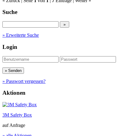
« Zurück
| Seite
1
von
1
|
7
Einträge |
Weiter »
Suche
» Erweiterte Suche
Login
» Passwort vergessen?
Aktionen
3M Safety Box
auf Anfrage
» alle Aktionen