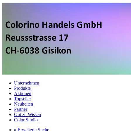
Unternehmen
Produkte
Aktionen
Topseller
Neuheiten
Partner
Gut zu Wissen
Color Studio
» Erweiterte Suche