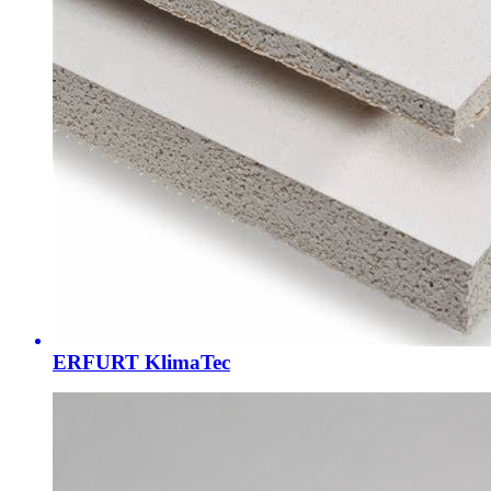
ERFURT KlimaTec