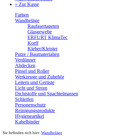
» Zur Kasse
Farben
Wandbeläge
Raufasertapeten
Glasgewebe
ERFURT KlimaTec
Korff
Kleber/Kleister
Putze / Baumaterialien
Verdünner
Abdecken
Pinsel und Roller
Werkzeuge und Zubehör
Leitern und Gerüste
Licht und Strom
Dichtstoffe und Spachtelmassen
Schleifen
Personenschutz
Reinigungsprodukte
Hygieneartikel
Kabelbinder
Sie befinden sich hier:
Wandbeläge