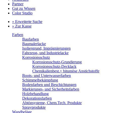
Partner
Gut zu Wissen
Color Studio
» Erweiterte Suche
» Zur Kasse
Farben
Baufarben
Baumalerlacke
Isoliergrund, Imprägnierungen
Fahrzeug- und Industrielacke
Korrosionsschutz
Korrosionsschutz-Grundierung
Korrosionsschutz-Decklack
Chemikalienbest.+ bitumöse Anstichstoffe
Boots- und Unterwasserfarben
Schimmelbekämpfung
Bodenfarben und Beschichtungen
Markierungs- und Sicherheitsfarben
Holzbehandlung
Dekorationsfarben
Abtönsysteme, Chem.Tech. Produkte
Sprayprodukte
Wandbeläge