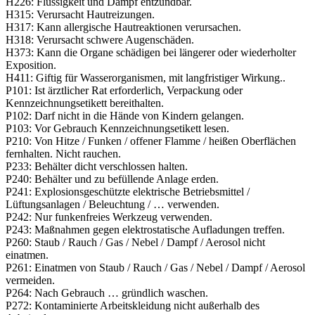
H226: Flüssigkeit und Dampf entzündbar.
H315: Verursacht Hautreizungen.
H317: Kann allergische Hautreaktionen verursachen.
H318: Verursacht schwere Augenschäden.
H373: Kann die Organe schädigen bei längerer oder wiederholter
Exposition.
H411: Giftig für Wasserorganismen, mit langfristiger Wirkung..
P101: Ist ärztlicher Rat erforderlich, Verpackung oder
Kennzeichnungsetikett bereithalten.
P102: Darf nicht in die Hände von Kindern gelangen.
P103: Vor Gebrauch Kennzeichnungsetikett lesen.
P210: Von Hitze / Funken / offener Flamme / heißen Oberflächen
fernhalten. Nicht rauchen.
P233: Behälter dicht verschlossen halten.
P240: Behälter und zu befüllende Anlage erden.
P241: Explosionsgeschützte elektrische Betriebsmittel /
Lüftungsanlagen / Beleuchtung / … verwenden.
P242: Nur funkenfreies Werkzeug verwenden.
P243: Maßnahmen gegen elektrostatische Aufladungen treffen.
P260: Staub / Rauch / Gas / Nebel / Dampf / Aerosol nicht
einatmen.
P261: Einatmen von Staub / Rauch / Gas / ­Nebel / Dampf / Aerosol
vermeiden.
P264: Nach Gebrauch … gründlich waschen.
P272: Kontaminierte Arbeitskleidung nicht außerhalb des