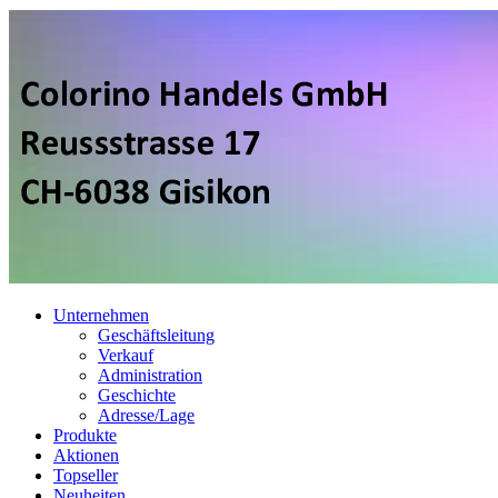
Unternehmen
Geschäftsleitung
Verkauf
Administration
Geschichte
Adresse/Lage
Produkte
Aktionen
Topseller
Neuheiten