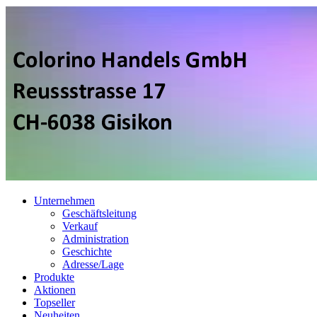
Unternehmen
Geschäftsleitung
Verkauf
Administration
Geschichte
Adresse/Lage
Produkte
Aktionen
Topseller
Neuheiten