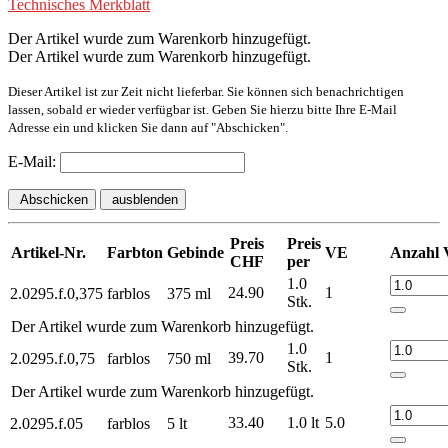
Technisches Merkblatt
Der Artikel wurde zum Warenkorb hinzugefügt.
Der Artikel wurde zum Warenkorb hinzugefügt.
Dieser Artikel ist zur Zeit nicht lieferbar. Sie können sich benachrichtigen
lassen, sobald er wieder verfügbar ist. Geben Sie hierzu bitte Ihre E-Mail
Adresse ein und klicken Sie dann auf "Abschicken".
E-Mail:
Abschicken
ausblenden
Preis
Preis
Artikel-Nr.
Farbton
Gebinde
VE
Anzahl
CHF
per
1.0
24.90
1
2.0295.f.0,375
farblos
375 ml
Stk.
Der Artikel wurde zum Warenkorb hinzugefügt.
1.0
39.70
1
2.0295.f.0,75
farblos
750 ml
Stk.
Der Artikel wurde zum Warenkorb hinzugefügt.
33.40
1.0 lt
5.0
2.0295.f.05
farblos
5 lt