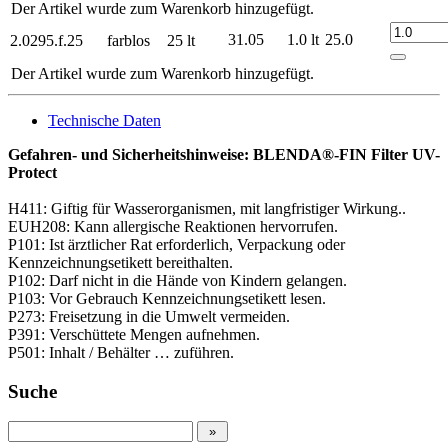
Der Artikel wurde zum Warenkorb hinzugefügt.
31.05
1.0 lt
25.0
2.0295.f.25
farblos
25 lt
Der Artikel wurde zum Warenkorb hinzugefügt.
Technische Daten
Gefahren- und Sicherheitshinweise: BLENDA®-FIN Filter UV-
Protect
H411: Giftig für Wasserorganismen, mit langfristiger Wirkung..
EUH208: Kann allergische Reaktionen hervorrufen.
P101: Ist ärztlicher Rat erforderlich, Verpackung oder
Kennzeichnungsetikett bereithalten.
P102: Darf nicht in die Hände von Kindern gelangen.
P103: Vor Gebrauch Kennzeichnungsetikett lesen.
P273: Freisetzung in die Umwelt vermeiden.
P391: Verschüttete Mengen aufnehmen.
P501: Inhalt / Behälter … zuführen.
Suche