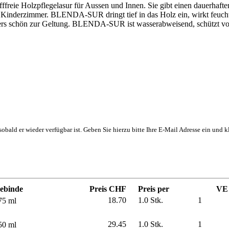
eie Holzpflegelasur für Aussen und Innen. Sie gibt einen dauerhafte
inderzimmer. BLENDA-SUR dringt tief in das Holz ein, wirkt feuchtigk
rs schön zur Geltung. BLENDA-SUR ist wasserabweisend, schützt vor F
, sobald er wieder verfügbar ist. Geben Sie hierzu bitte Ihre E-Mail Adresse ein und
ebinde
Preis CHF
Preis per
VE
18.70
1.0 Stk.
1
75 ml
29.45
1.0 Stk.
1
50 ml