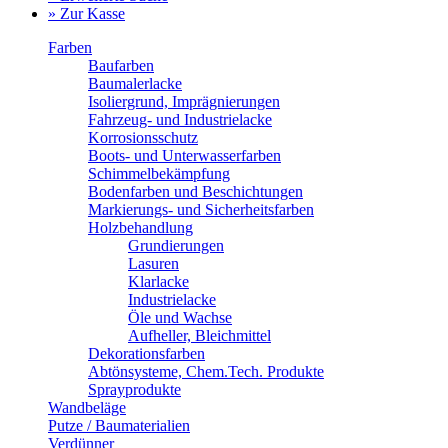
» Zur Kasse
Farben
Baufarben
Baumalerlacke
Isoliergrund, Imprägnierungen
Fahrzeug- und Industrielacke
Korrosionsschutz
Boots- und Unterwasserfarben
Schimmelbekämpfung
Bodenfarben und Beschichtungen
Markierungs- und Sicherheitsfarben
Holzbehandlung
Grundierungen
Lasuren
Klarlacke
Industrielacke
Öle und Wachse
Aufheller, Bleichmittel
Dekorationsfarben
Abtönsysteme, Chem.Tech. Produkte
Sprayprodukte
Wandbeläge
Putze / Baumaterialien
Verdünner