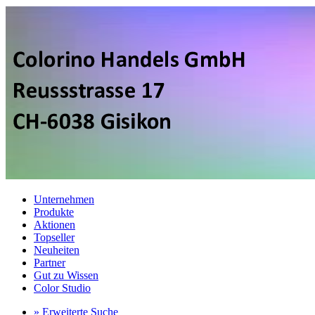
Unternehmen
Produkte
Aktionen
Topseller
Neuheiten
Partner
Gut zu Wissen
Color Studio
» Erweiterte Suche