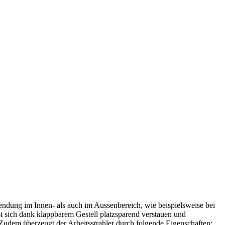
endung im Innen- als auch im Aussenbereich, wie beispielsweise bei
st sich dank klappbarem Gestell platzsparend verstauen und
. Zudem überzeugt der Arbeitsstrahler durch folgende Eigenschaften: