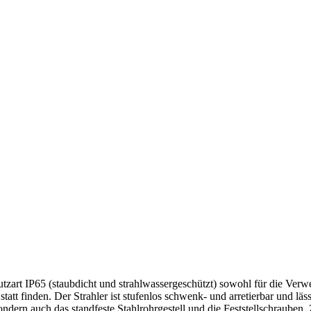
zart IP65 (staubdicht und strahlwassergeschützt) sowohl für die Verw
tt finden. Der Strahler ist stufenlos schwenk- und arretierbar und läs
ondern auch das standfeste Stahlrohrgestell und die Feststellschrauben