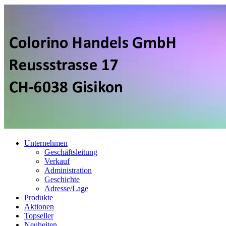
Unternehmen
Geschäftsleitung
Verkauf
Administration
Geschichte
Adresse/Lage
Produkte
Aktionen
Topseller
Neuheiten