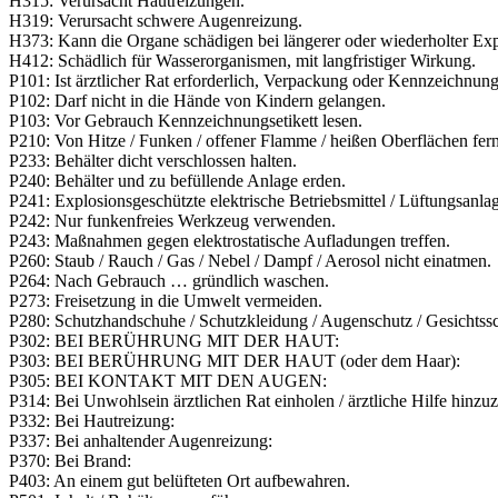
H315: Verursacht Hautreizungen.
H319: Verursacht schwere Augenreizung.
H373: Kann die Organe schädigen bei längerer oder wiederholter Exp
H412: Schädlich für Wasserorganismen, mit langfristiger Wirkung.
P101: Ist ärztlicher Rat erforderlich, Verpackung oder Kennzeichnungs
P102: Darf nicht in die Hände von Kindern gelangen.
P103: Vor Gebrauch Kennzeichnungsetikett lesen.
P210: Von Hitze / Funken / offener Flamme / heißen Oberflächen fern
P233: Behälter dicht verschlossen halten.
P240: Behälter und zu befüllende Anlage erden.
P241: Explosionsgeschützte elektrische Betriebsmittel / Lüftungsanl
P242: Nur funkenfreies Werkzeug verwenden.
P243: Maßnahmen gegen elektrostatische Aufladungen treffen.
P260: Staub / Rauch / Gas / Nebel / Dampf / Aerosol nicht einatmen.
P264: Nach Gebrauch … gründlich waschen.
P273: Freisetzung in die Umwelt vermeiden.
P280: Schutzhandschuhe / Schutzkleidung / Augenschutz / Gesichtssc
P302: BEI BERÜHRUNG MIT DER HAUT:
P303: BEI BERÜHRUNG MIT DER HAUT (oder dem Haar):
P305: BEI KONTAKT MIT DEN AUGEN:
P314: Bei Unwohlsein ärztlichen Rat einholen / ärztliche Hilfe hinzuz
P332: Bei Hautreizung:
P337: Bei anhaltender Augenreizung:
P370: Bei Brand:
P403: An einem gut belüfteten Ort aufbewahren.