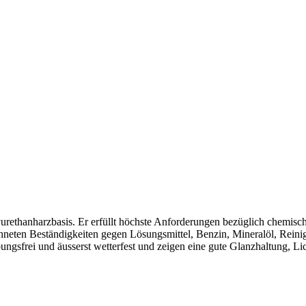
ethanharzbasis. Er erfüllt höchste Anforderungen bezüglich chemi
eichneten Beständigkeiten gegen Lösungsmittel, Benzin, Mineralöl, R
sfrei und äusserst wetterfest und zeigen eine gute Glanzhaltung, Lic