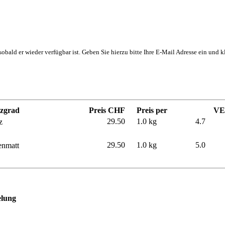
, sobald er wieder verfügbar ist. Geben Sie hierzu bitte Ihre E-Mail Adresse ein und
zgrad
Preis CHF
Preis per
VE
29.50
1.0 kg
4.7
z
29.50
1.0 kg
5.0
enmatt
elung