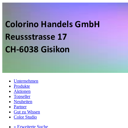
Unternehmen
Produkte
Aktionen
Topseller
Neuheiten
Partner
Gut zu Wissen
Color Studio
» Erweiterte Suche