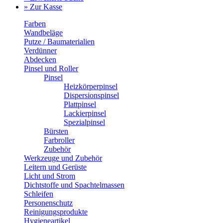
» Zur Kasse
Farben
Wandbeläge
Putze / Baumaterialien
Verdünner
Abdecken
Pinsel und Roller
Pinsel
Heizkörperpinsel
Dispersionspinsel
Plattpinsel
Lackierpinsel
Spezialpinsel
Bürsten
Farbroller
Zubehör
Werkzeuge und Zubehör
Leitern und Gerüste
Licht und Strom
Dichtstoffe und Spachtelmassen
Schleifen
Personenschutz
Reinigungsprodukte
Hygieneartikel